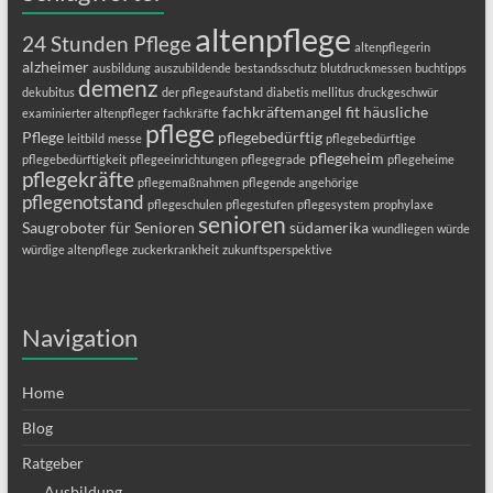
altenpflege
24 Stunden Pflege
altenpflegerin
alzheimer
ausbildung
auszubildende
bestandsschutz
blutdruckmessen
buchtipps
demenz
dekubitus
der pflegeaufstand
diabetis mellitus
druckgeschwür
fachkräftemangel
fit
häusliche
examinierter altenpfleger
fachkräfte
pflege
Pflege
pflegebedürftig
leitbild
messe
pflegebedürftige
pflegeheim
pflegebedürftigkeit
pflegeeinrichtungen
pflegegrade
pflegeheime
pflegekräfte
pflegemaßnahmen
pflegende angehörige
pflegenotstand
pflegeschulen
pflegestufen
pflegesystem
prophylaxe
senioren
Saugroboter für Senioren
südamerika
wundliegen
würde
würdige altenpflege
zuckerkrankheit
zukunftsperspektive
Navigation
Home
Blog
Ratgeber
Ausbildung