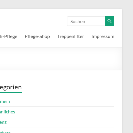
h-Pflege
Pflege-Shop
Treppenlifter
Impressum
egorien
emein
nnliches
enz
rviews