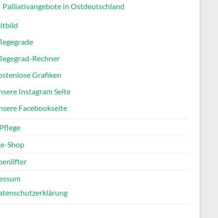
Palliativangebote in Ostdeutschland
itbild
flegegrade
flegegrad-Rechner
stenlose Grafiken
sere Instagram Seite
nsere Facebookseite
Pflege
ge-Shop
enlifter
essum
atenschutzerklärung