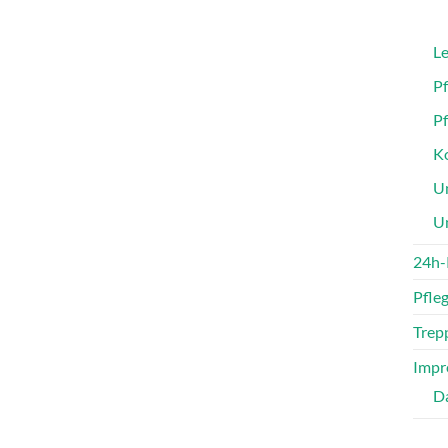
Le
P
P
Ko
Un
U
24h-
Pfle
Trepp
Impr
D