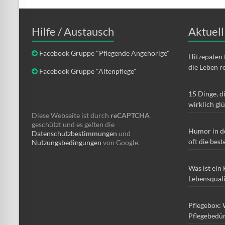
Hilfe / Austausch
Aktuell
Facebook Gruppe "Pflegende Angehörige"
Hitzepaten 
die Leben r
Facebook Gruppe "Altenpflege"
15 Dinge, d
wirklich gl
Diese Webseite ist durch
reCAPTCHA
geschützt und es gelten die
Humor in d
Datenschutzbestimmungen
und
oft die best
Nutzungsbedingungen
von Google.
Was ist ein
Lebensqual
Pflegebox: 
Pflegebedür