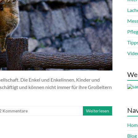
Lach
Mess
Pfle
Tipp
Vide
We
sellschaft. Die Enkel und Enkelinnen, Kinder und
schäftigt und können nicht immer für ihre Großeltern
Nav
2 Kommentare
Weiterlesen
Hom
Blog