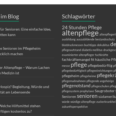
 im Blog
Schlagwörter
24 Stunden Pflege
für Senioren: Eine einfache Idee,
altenpflege
etten kann
altenpfleger
ausbildung
auszubildende
bestandsschutz
d
blutdruckmessen
buchtipps
dekubitus
ie Senioren im Pflegeheim
pflegeaufstand
diabetis mellitus
druckges
ücklich machen
examinierter altenpfleger
fachkräfte
fachkräftemangel
fit
häusliche Pf
pflege
pflegebedürftig
messe
pf
er Altenpflege – Warum Lachen
pflegebedürftigkeit
pflegeeinrichtungen
p
e Medizin ist
pflegekr
pflegeheim
pflegeheime
pflegemaßnahmen
pflegende angehörige
pflegenotstand
 Hospiz? Begleitung, Würde und
pflegeschulen
pfle
Saugroboter 
pflegesystem
prophylaxe
ität am Lebensende
senioren
Senioren
südamerik
würde
würdige altenpflege
zuckerkrankhei
Welche Hilfsmittel stehen
zukunftsperspektive
ftigen kostenlos zu?