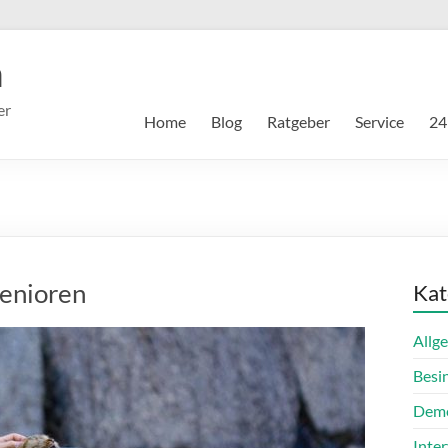
m
er
Home
Blog
Ratgeber
Service
24
Senioren
Kat
Allg
Besi
Dem
Inte