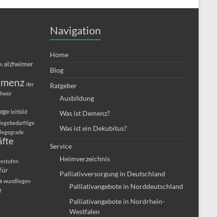
Navigation
Home
alzheimer
in
Blog
emenz
der
Ratgeber
chwür
Ausbildung
lege
leitbild
Was ist Demenz?
legebedürftige
Was ist ein Dekubitus?
flegegrade
äfte
Service
Heimverzeichnis
gestufen
für
Palliativversorgung in Deutschland
a
wundliegen
Palliativangebote in Norddeutschland
t
Palliativangebote in Nordrhein-
Westfalen