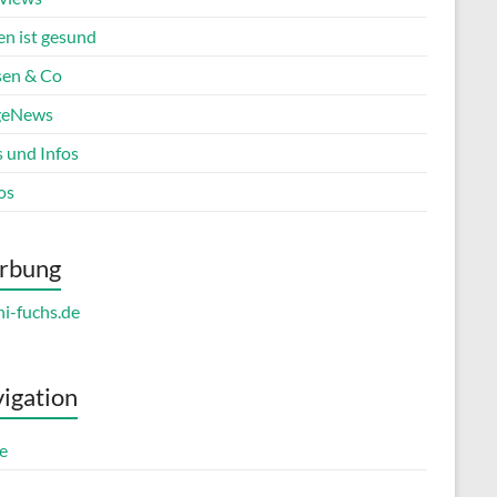
en ist gesund
en & Co
geNews
s und Infos
os
rbung
igation
e