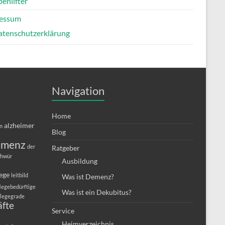
enlifter
essum
atenschutzerklärung
Navigation
Home
alzheimer
in
Blog
emenz
der
Ratgeber
chwür
Ausbildung
lege
leitbild
Was ist Demenz?
legebedürftige
Was ist ein Dekubitus?
flegegrade
äfte
Service
Heimverzeichnis