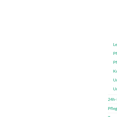
Le
P
P
Ko
Un
U
24h-
Pfle