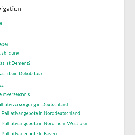
igation
e
eber
usbildung
as ist Demenz?
s ist ein Dekubitus?
ce
eimverzeichnis
lliativversorgung in Deutschland
Palliativangebote in Norddeutschland
Palliativangebote in Nordrhein-Westfalen
Palliativangebote in Bayern