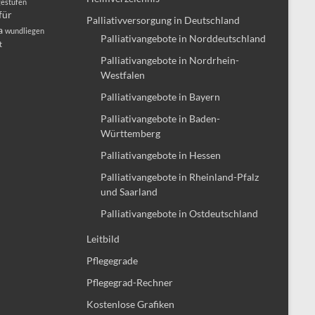
gestufen
für
Palliativversorgung in Deutschland
a
wundliegen
Palliativangebote in Norddeutschland
t
Palliativangebote in Nordrhein-
Westfalen
Palliativangebote in Bayern
Palliativangebote in Baden-
Württemberg
Palliativangebote in Hessen
Palliativangebote in Rheinland-Pfalz
und Saarland
Palliativangebote in Ostdeutschland
Leitbild
Pflegegrade
Pflegegrad-Rechner
Kostenlose Grafiken