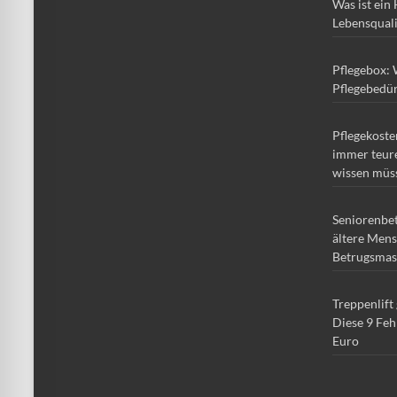
Was ist ein
Lebensqual
Pflegebox: 
Pflegebedür
Pflegekoste
immer teure
wissen müs
Seniorenbe
ältere Mens
Betrugsmas
Treppenlift
Diese 9 Feh
Euro