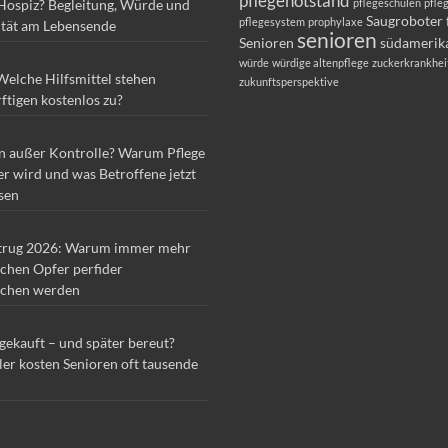
pflegenotstand
 Hospiz? Begleitung, Würde und
pflegeschulen
pfle
Saugroboter 
pflegesystem
prophylaxe
ität am Lebensende
senioren
Senioren
südamerik
würde
würdige altenpflege
zuckerkrankhei
Welche Hilfsmittel stehen
zukunftsperspektive
ftigen kostenlos zu?
n außer Kontrolle? Warum Pflege
r wird und was Betroffene jetzt
sen
trug 2026: Warum immer mehr
chen Opfer perfider
chen werden
 gekauft – und später bereut?
ler kosten Senioren oft tausende