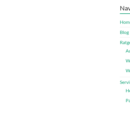
Nav
Hom
Blog
Ratg
A
W
Wa
Servi
H
Pa