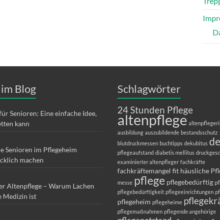
Trepp
Impr
D
 im Blog
Schlagwörter
24 Stunden Pflege
für Senioren: Eine einfache Idee,
altenpflege
etten kann
altenpfleger
ausbildung
auszubildende
bestandsschutz
d
blutdruckmessen
buchtipps
dekubitus
ie Senioren im Pflegeheim
pflegeaufstand
diabetis mellitus
druckges
ücklich machen
examinierter altenpfleger
fachkräfte
fachkräftemangel
fit
häusliche Pf
pflege
pflegebedürftig
messe
pf
er Altenpflege – Warum Lachen
pflegebedürftigkeit
pflegeeinrichtungen
p
e Medizin ist
pflegekr
pflegeheim
pflegeheime
pflegemaßnahmen
pflegende angehörige