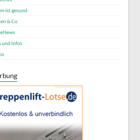
en ist gesund
en & Co
geNews
s und Infos
os
rbung