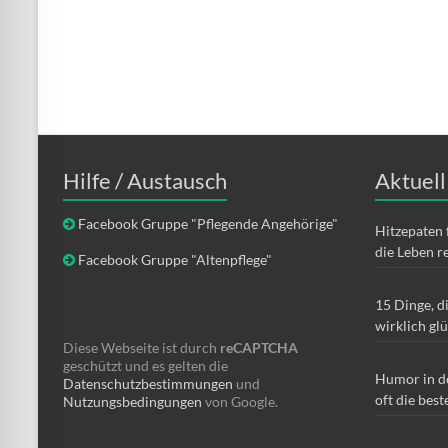
Hilfe / Austausch
Aktuell
Facebook Gruppe "Pflegende Angehörige"
Hitzepaten 
die Leben r
Facebook Gruppe "Altenpflege"
15 Dinge, d
wirklich gl
Diese Webseite ist durch
reCAPTCHA
geschützt und es gelten die
Humor in d
Datenschutzbestimmungen
und
oft die best
Nutzungsbedingungen
von Google.