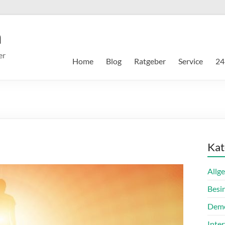
m
er
Home
Blog
Ratgeber
Service
24
Kat
Allg
Besi
Dem
Inte