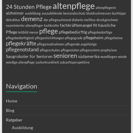
altenpflege
24 Stunden Pflege
altenpflegerin
alzheimer
ausbildung
auszubildende
bestandsschutz
blutdruckmessen
buchtipps
demenz
dekubitus
der pflegeaufstand
diabetis mellitus
druckgeschwür
fachkräftemangel
fit
häusliche
examinierter altenpfleger
fachkräfte
pflege
Pflege
pflegebedürftig
leitbild
messe
pflegebedürftige
pflegeheim
pflegebedürftigkeit
pflegeeinrichtungen
pflegegrade
pflegeheime
pflegekräfte
pflegemaßnahmen
pflegende angehörige
pflegenotstand
pflegeschulen
pflegestufen
pflegesystem
prophylaxe
senioren
Saugroboter für Senioren
südamerika
wundliegen
würde
würdige altenpflege
zuckerkrankheit
zukunftsperspektive
Navigation
Home
Blog
Ratgeber
Ausbildung