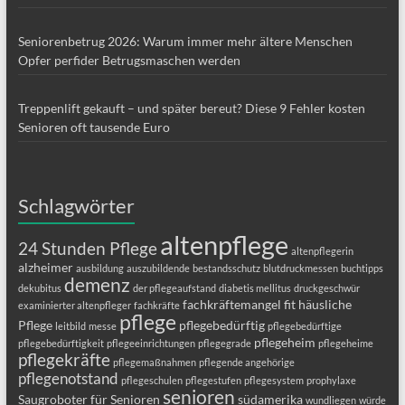
Seniorenbetrug 2026: Warum immer mehr ältere Menschen
Opfer perfider Betrugsmaschen werden
Treppenlift gekauft – und später bereut? Diese 9 Fehler kosten
Senioren oft tausende Euro
Schlagwörter
altenpflege
24 Stunden Pflege
altenpflegerin
alzheimer
ausbildung
auszubildende
bestandsschutz
blutdruckmessen
buchtipps
demenz
dekubitus
der pflegeaufstand
diabetis mellitus
druckgeschwür
fachkräftemangel
fit
häusliche
examinierter altenpfleger
fachkräfte
pflege
Pflege
pflegebedürftig
leitbild
messe
pflegebedürftige
pflegeheim
pflegebedürftigkeit
pflegeeinrichtungen
pflegegrade
pflegeheime
pflegekräfte
pflegemaßnahmen
pflegende angehörige
pflegenotstand
pflegeschulen
pflegestufen
pflegesystem
prophylaxe
senioren
Saugroboter für Senioren
südamerika
wundliegen
würde