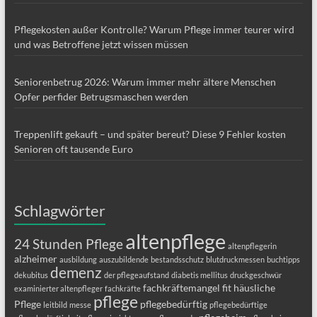
Pflegekosten außer Kontrolle? Warum Pflege immer teurer wird
und was Betroffene jetzt wissen müssen
Seniorenbetrug 2026: Warum immer mehr ältere Menschen
Opfer perfider Betrugsmaschen werden
Treppenlift gekauft – und später bereut? Diese 9 Fehler kosten
Senioren oft tausende Euro
Schlagwörter
altenpflege
24 Stunden Pflege
altenpflegerin
alzheimer
ausbildung
auszubildende
bestandsschutz
blutdruckmessen
buchtipps
demenz
dekubitus
der pflegeaufstand
diabetis mellitus
druckgeschwür
fachkräftemangel
fit
häusliche
examinierter altenpfleger
fachkräfte
pflege
Pflege
pflegebedürftig
leitbild
messe
pflegebedürftige