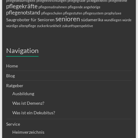
pflegeheim
pflegebedürftigkeit
pflegeeinrichtungen
pflegegrade
pflegeheime
pflegekräfte
pflegemaßnahmen
pflegende angehörige
pflegenotstand
pflegeschulen
pflegestufen
pflegesystem
prophylaxe
senioren
Saugroboter für Senioren
südamerika
wundliegen
würde
würdige altenpflege
zuckerkrankheit
zukunftsperspektive
Navigation
Home
Blog
Ratgeber
Ausbildung
Was ist Demenz?
Was ist ein Dekubitus?
Service
Heimverzeichnis