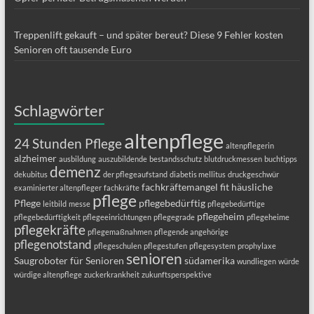
Treppenlift gekauft – und später bereut? Diese 9 Fehler kosten
Senioren oft tausende Euro
Schlagwörter
altenpflege
24 Stunden Pflege
altenpflegerin
alzheimer
ausbildung
auszubildende
bestandsschutz
blutdruckmessen
buchtipps
demenz
dekubitus
der pflegeaufstand
diabetis mellitus
druckgeschwür
fachkräftemangel
fit
häusliche
examinierter altenpfleger
fachkräfte
pflege
Pflege
pflegebedürftig
leitbild
messe
pflegebedürftige
pflegeheim
pflegebedürftigkeit
pflegeeinrichtungen
pflegegrade
pflegeheime
pflegekräfte
pflegemaßnahmen
pflegende angehörige
pflegenotstand
pflegeschulen
pflegestufen
pflegesystem
prophylaxe
senioren
Saugroboter für Senioren
südamerika
wundliegen
würde
würdige altenpflege
zuckerkrankheit
zukunftsperspektive