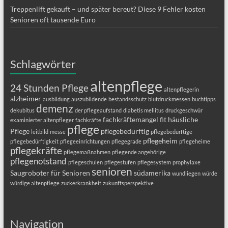
Treppenlift gekauft – und später bereut? Diese 9 Fehler kosten
Senioren oft tausende Euro
Schlagwörter
altenpflege
24 Stunden Pflege
altenpflegerin
alzheimer
ausbildung
auszubildende
bestandsschutz
blutdruckmessen
buchtipps
demenz
dekubitus
der pflegeaufstand
diabetis mellitus
druckgeschwür
fachkräftemangel
fit
häusliche
examinierter altenpfleger
fachkräfte
pflege
Pflege
pflegebedürftig
leitbild
messe
pflegebedürftige
pflegeheim
pflegebedürftigkeit
pflegeeinrichtungen
pflegegrade
pflegeheime
pflegekräfte
pflegemaßnahmen
pflegende angehörige
pflegenotstand
pflegeschulen
pflegestufen
pflegesystem
prophylaxe
senioren
Saugroboter für Senioren
südamerika
wundliegen
würde
würdige altenpflege
zuckerkrankheit
zukunftsperspektive
Navigation