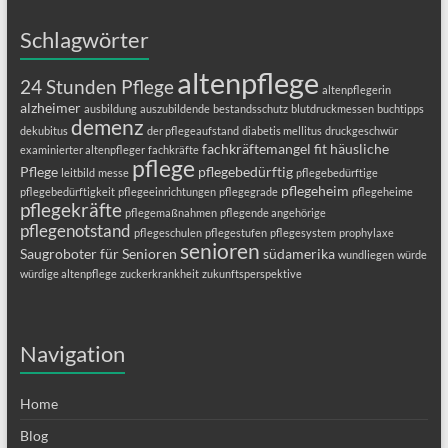
Schlagwörter
altenpflege
24 Stunden Pflege
altenpflegerin
alzheimer
ausbildung
auszubildende
bestandsschutz
blutdruckmessen
buchtipps
demenz
dekubitus
der pflegeaufstand
diabetis mellitus
druckgeschwür
fachkräftemangel
fit
häusliche
examinierter altenpfleger
fachkräfte
pflege
Pflege
pflegebedürftig
leitbild
messe
pflegebedürftige
pflegeheim
pflegebedürftigkeit
pflegeeinrichtungen
pflegegrade
pflegeheime
pflegekräfte
pflegemaßnahmen
pflegende angehörige
pflegenotstand
pflegeschulen
pflegestufen
pflegesystem
prophylaxe
senioren
Saugroboter für Senioren
südamerika
wundliegen
würde
würdige altenpflege
zuckerkrankheit
zukunftsperspektive
Navigation
Home
Blog