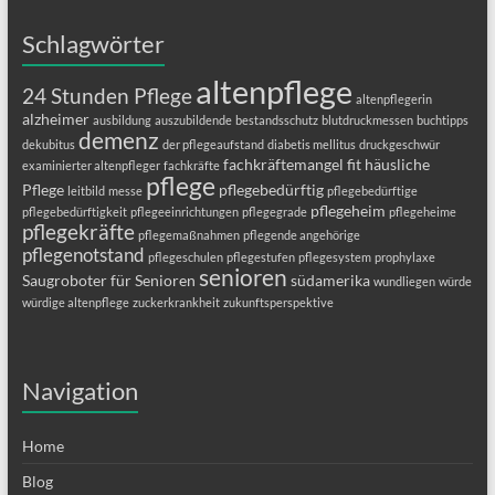
Schlagwörter
altenpflege
24 Stunden Pflege
altenpflegerin
alzheimer
ausbildung
auszubildende
bestandsschutz
blutdruckmessen
buchtipps
demenz
dekubitus
der pflegeaufstand
diabetis mellitus
druckgeschwür
fachkräftemangel
fit
häusliche
examinierter altenpfleger
fachkräfte
pflege
Pflege
pflegebedürftig
leitbild
messe
pflegebedürftige
pflegeheim
pflegebedürftigkeit
pflegeeinrichtungen
pflegegrade
pflegeheime
pflegekräfte
pflegemaßnahmen
pflegende angehörige
pflegenotstand
pflegeschulen
pflegestufen
pflegesystem
prophylaxe
senioren
Saugroboter für Senioren
südamerika
wundliegen
würde
würdige altenpflege
zuckerkrankheit
zukunftsperspektive
Navigation
Home
Blog