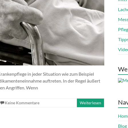
Lach
Mess
Pfle
Tipp
Vide
We
rankenpflege in jeder Situation wie zum Beispiel
ikamenteneinnahme auftreten. In der Regel äußert
hen Angriffen. Wenn
Nav
Keine Kommentare
Weiterlesen
Hom
Blog