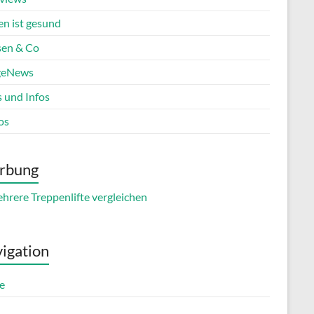
en ist gesund
en & Co
geNews
s und Infos
os
rbung
igation
e