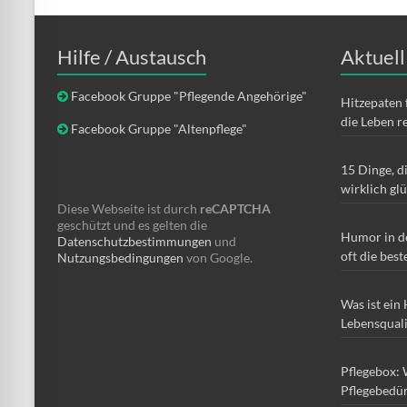
Hilfe / Austausch
Aktuell
Facebook Gruppe "Pflegende Angehörige"
Hitzepaten 
die Leben r
Facebook Gruppe "Altenpflege"
15 Dinge, d
wirklich gl
Diese Webseite ist durch
reCAPTCHA
geschützt und es gelten die
Humor in d
Datenschutzbestimmungen
und
oft die best
Nutzungsbedingungen
von Google.
Was ist ein
Lebensqual
Pflegebox: 
Pflegebedür