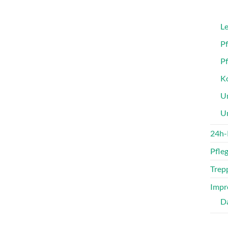
Le
P
P
Ko
Un
U
24h-
Pfle
Trepp
Impr
D