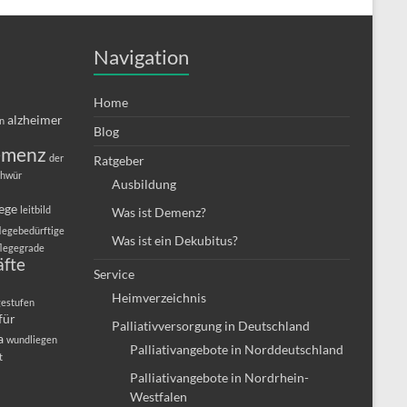
Navigation
Home
alzheimer
in
Blog
emenz
der
Ratgeber
chwür
Ausbildung
lege
leitbild
Was ist Demenz?
legebedürftige
Was ist ein Dekubitus?
flegegrade
äfte
Service
Heimverzeichnis
gestufen
für
Palliativversorgung in Deutschland
a
wundliegen
Palliativangebote in Norddeutschland
t
Palliativangebote in Nordrhein-
Westfalen