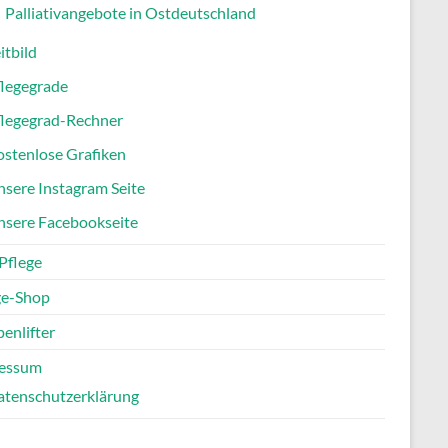
Palliativangebote in Ostdeutschland
itbild
flegegrade
flegegrad-Rechner
stenlose Grafiken
sere Instagram Seite
nsere Facebookseite
Pflege
ge-Shop
enlifter
essum
atenschutzerklärung