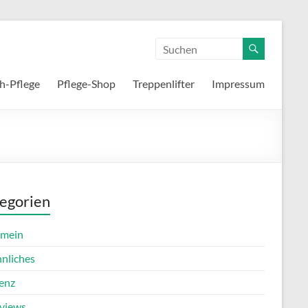
h-Pflege
Pflege-Shop
Treppenlifter
Impressum
egorien
emein
nnliches
enz
rviews