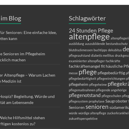
 im Blog
Schlagwörter
24 Stunden Pflege
für Senioren: Eine einfache Idee,
altenpflege
etten kann
altenpfleger
ausbildung
auszubildende
bestandsschutz
d
blutdruckmessen
buchtipps
dekubitus
ie Senioren im Pflegeheim
pflegeaufstand
diabetis mellitus
druckges
ücklich machen
examinierter altenpfleger
fachkräfte
fachkräftemangel
fit
häusliche Pf
pflege
pflegebedürftig
messe
pf
er Altenpflege – Warum Lachen
pflegebedürftigkeit
pflegeeinrichtungen
p
e Medizin ist
pflegekr
pflegeheim
pflegeheime
pflegemaßnahmen
pflegende angehörige
pflegenotstand
 Hospiz? Begleitung, Würde und
pflegeschulen
pfle
Saugroboter 
pflegesystem
prophylaxe
ität am Lebensende
senioren
Senioren
südamerik
würde
würdige altenpflege
zuckerkrankhei
Welche Hilfsmittel stehen
zukunftsperspektive
ftigen kostenlos zu?