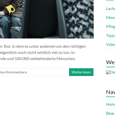
Lach
Mess
Pfle
Tipp
Vide
n Test, in dem es unter anderem um den richtigen
igentlich noch nicht wirklich viel zu tun. In
blinde und 500.000 sehbehinderte Menschen.
We
ine Kommentare
Weiterlesen
Nav
Hom
Blog