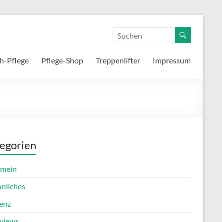
h-Pflege
Pflege-Shop
Treppenlifter
Impressum
egorien
emein
nnliches
enz
rviews