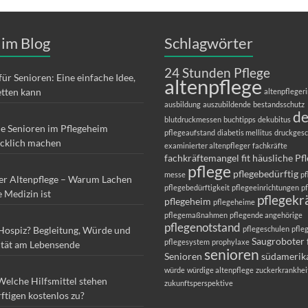
 im Blog
Schlagwörter
24 Stunden Pflege
für Senioren: Eine einfache Idee,
altenpflege
etten kann
altenpfleger
ausbildung
auszubildende
bestandsschutz
d
blutdruckmessen
buchtipps
dekubitus
ie Senioren im Pflegeheim
pflegeaufstand
diabetis mellitus
druckges
ücklich machen
examinierter altenpfleger
fachkräfte
fachkräftemangel
fit
häusliche Pf
pflege
pflegebedürftig
messe
pf
er Altenpflege – Warum Lachen
pflegebedürftigkeit
pflegeeinrichtungen
p
e Medizin ist
pflegekr
pflegeheim
pflegeheime
pflegemaßnahmen
pflegende angehörige
pflegenotstand
 Hospiz? Begleitung, Würde und
pflegeschulen
pfle
Saugroboter 
pflegesystem
prophylaxe
ität am Lebensende
senioren
Senioren
südamerik
würde
würdige altenpflege
zuckerkrankhei
Welche Hilfsmittel stehen
zukunftsperspektive
ftigen kostenlos zu?