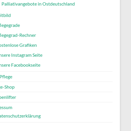
Palliativangebote in Ostdeutschland
itbild
flegegrade
flegegrad-Rechner
stenlose Grafiken
sere Instagram Seite
nsere Facebookseite
Pflege
ge-Shop
enlifter
essum
atenschutzerklärung