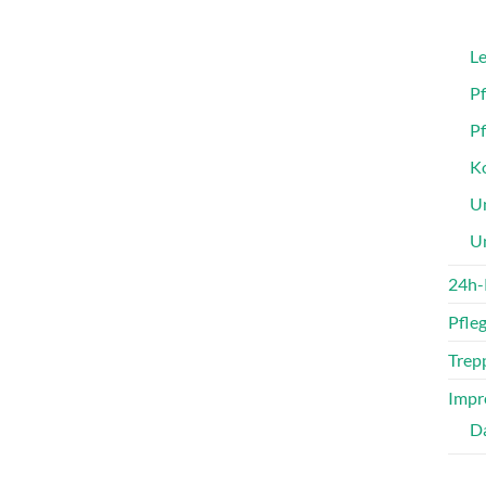
Le
P
P
Ko
Un
U
24h-
Pfle
Trepp
Impr
D