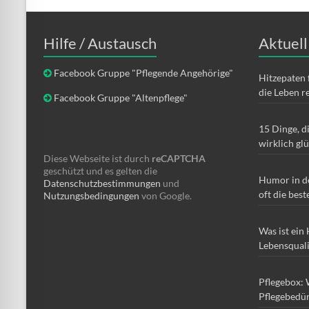
Hilfe / Austausch
Aktuell
Facebook Gruppe "Pflegende Angehörige"
Hitzepaten 
die Leben r
Facebook Gruppe "Altenpflege"
15 Dinge, d
wirklich gl
Diese Webseite ist durch
reCAPTCHA
geschützt und es gelten die
Humor in d
Datenschutzbestimmungen
und
oft die best
Nutzungsbedingungen
von Google.
Was ist ein
Lebensqual
Pflegebox: 
Pflegebedür