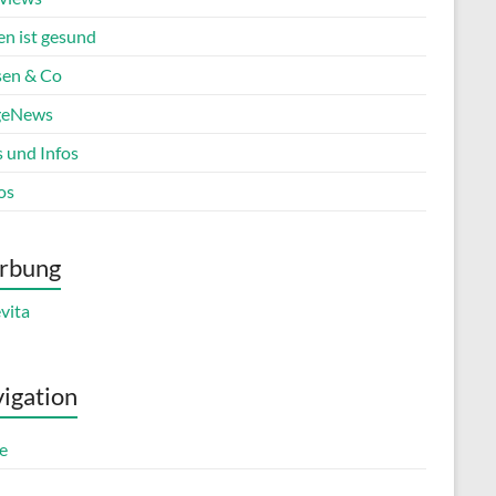
en ist gesund
en & Co
geNews
s und Infos
os
rbung
igation
e