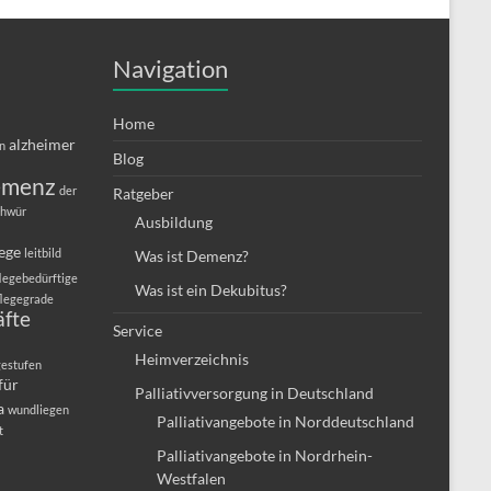
Navigation
Home
alzheimer
in
Blog
emenz
der
Ratgeber
chwür
Ausbildung
lege
leitbild
Was ist Demenz?
legebedürftige
Was ist ein Dekubitus?
flegegrade
äfte
Service
Heimverzeichnis
gestufen
für
Palliativversorgung in Deutschland
a
wundliegen
Palliativangebote in Norddeutschland
t
Palliativangebote in Nordrhein-
Westfalen