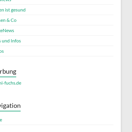
en ist gesund
en & Co
geNews
s und Infos
os
rbung
igation
e