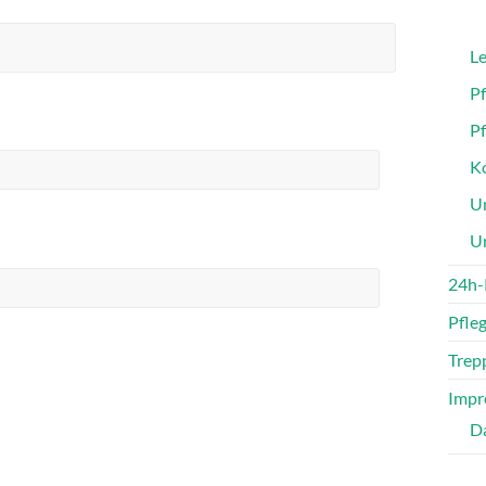
Le
P
P
Ko
Un
U
24h-
Pfle
Trepp
Impr
D