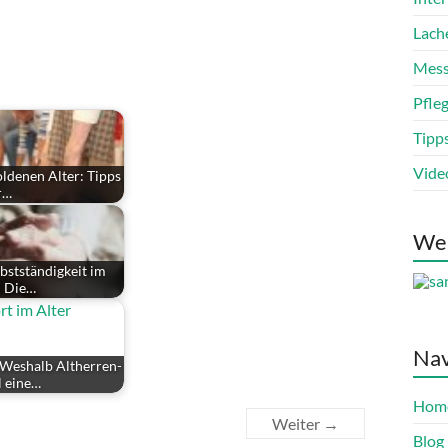
Lach
Mess
Pfle
Tipp
Vide
oldenen Alter: Tipps
r…
We
lbstständigkeit im
: Die…
Nav
 Weshalb Altherren-
l eine…
Hom
Weiter →
Blog