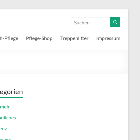
h-Pflege
Pflege-Shop
Treppenlifter
Impressum
egorien
emein
nnliches
enz
rviews