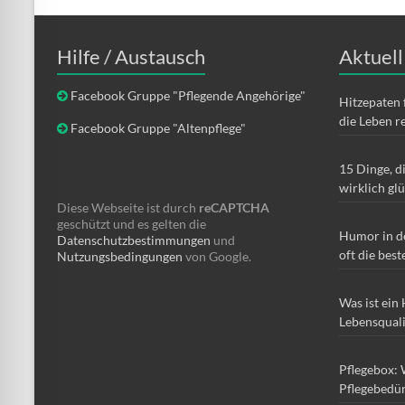
Hilfe / Austausch
Aktuell
Facebook Gruppe "Pflegende Angehörige"
Hitzepaten 
die Leben r
Facebook Gruppe "Altenpflege"
15 Dinge, d
wirklich gl
Diese Webseite ist durch
reCAPTCHA
geschützt und es gelten die
Humor in d
Datenschutzbestimmungen
und
oft die best
Nutzungsbedingungen
von Google.
Was ist ein
Lebensqual
Pflegebox: 
Pflegebedür