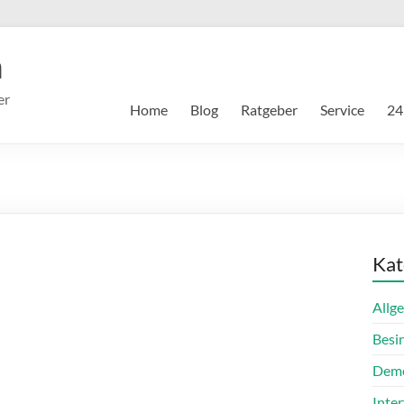
m
er
Home
Blog
Ratgeber
Service
24
Kat
Allg
Besi
Dem
Inte