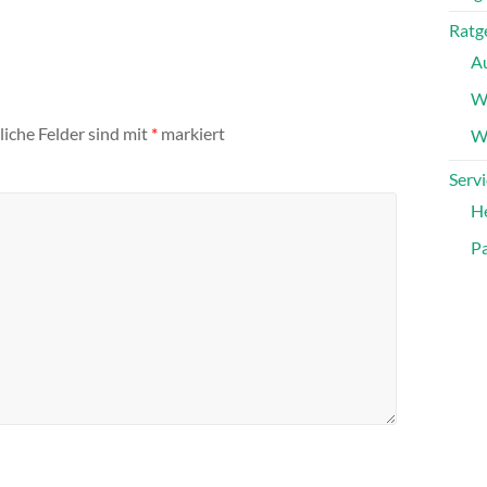
Ratg
A
W
liche Felder sind mit
*
markiert
Wa
Servi
H
Pa