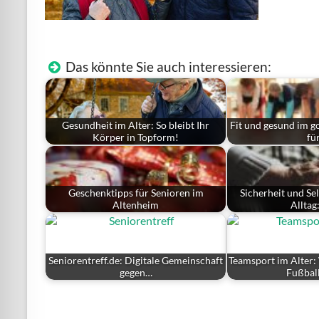
Das könnte Sie auch interessieren:
Gesundheit im Alter: So bleibt Ihr
Fit und gesund im g
Körper in Topform!
fü
Geschenktipps für Senioren im
Sicherheit und Se
Altenheim
Alltag
Seniorentreff.de: Digitale Gemeinschaft
Teamsport im Alter:
gegen…
Fußbal