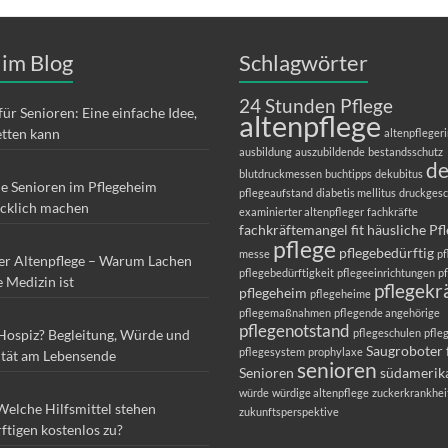
 im Blog
Schlagwörter
24 Stunden Pflege
für Senioren: Eine einfache Idee,
altenpflege
etten kann
altenpfleger
ausbildung
auszubildende
bestandsschutz
d
blutdruckmessen
buchtipps
dekubitus
ie Senioren im Pflegeheim
pflegeaufstand
diabetis mellitus
druckges
ücklich machen
examinierter altenpfleger
fachkräfte
fachkräftemangel
fit
häusliche Pf
pflege
pflegebedürftig
messe
pf
er Altenpflege – Warum Lachen
pflegebedürftigkeit
pflegeeinrichtungen
p
e Medizin ist
pflegekr
pflegeheim
pflegeheime
pflegemaßnahmen
pflegende angehörige
pflegenotstand
 Hospiz? Begleitung, Würde und
pflegeschulen
pfle
Saugroboter 
pflegesystem
prophylaxe
ität am Lebensende
senioren
Senioren
südamerik
würde
würdige altenpflege
zuckerkrankhei
Welche Hilfsmittel stehen
zukunftsperspektive
ftigen kostenlos zu?