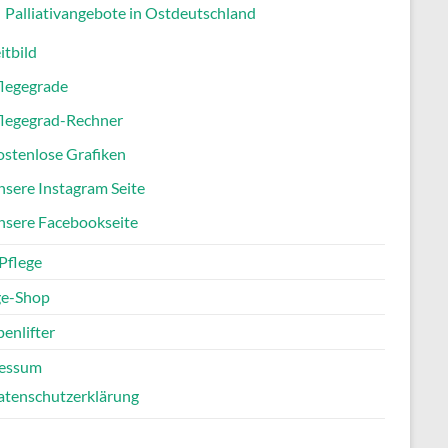
Palliativangebote in Ostdeutschland
itbild
flegegrade
flegegrad-Rechner
stenlose Grafiken
sere Instagram Seite
nsere Facebookseite
Pflege
ge-Shop
enlifter
essum
atenschutzerklärung